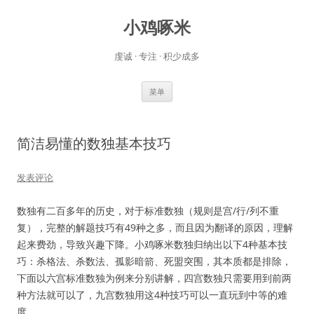
小鸡啄米
虔诚 · 专注 · 积少成多
跳
菜单
至
正
文
简洁易懂的数独基本技巧
发表评论
数独有二百多年的历史，对于标准数独（规则是宫/行/列不重
复），完整的解题技巧有49种之多，而且因为翻译的原因，理解
起来费劲，导致兴趣下降。小鸡啄米数独归纳出以下4种基本技
巧：杀格法、杀数法、孤影暗箭、死盟突围，其本质都是排除，
下面以六宫标准数独为例来分别讲解，四宫数独只需要用到前两
种方法就可以了，九宫数独用这4种技巧可以一直玩到中等的难
度。