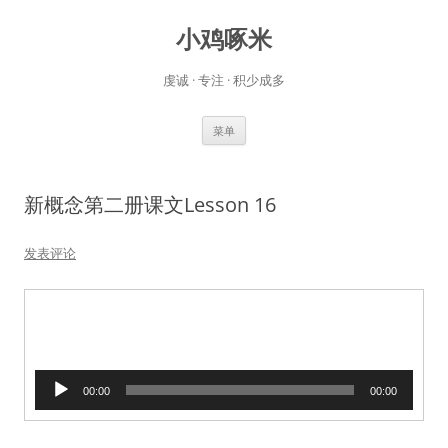
小鸡啄米
虔诚 · 专注 · 积少成多
跳
菜单
至
正
文
新概念第二册课文Lesson 16
发表评论
音
00:00
00:00
频
播
放