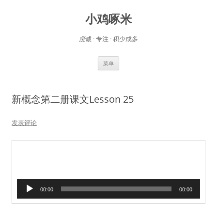
小鸡啄米
虔诚 · 专注 · 积少成多
跳
菜单
至
正
文
新概念第二册课文Lesson 25
发表评论
音
00:00
00:00
频
播
放