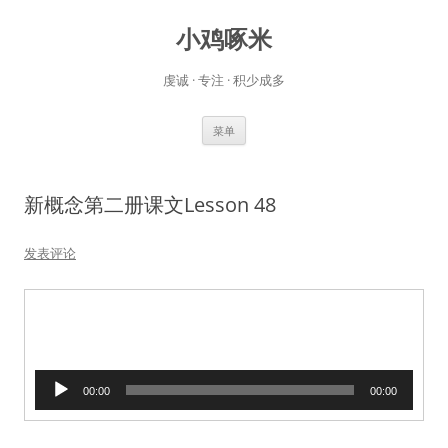
小鸡啄米
虔诚 · 专注 · 积少成多
跳
菜单
至
正
文
新概念第二册课文Lesson 48
发表评论
音
00:00
00:00
频
播
放