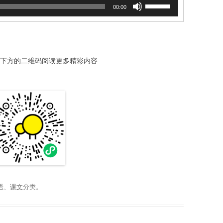
使
00:00
用
上
/
下
箭
方的二维码阅读更多精彩内容
头
键
来
增
高
或
降
低
音
量。
语
、
课文
分类。