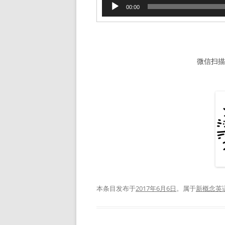
音
00:00
频
播
放
器
微信扫描下
本条目发布于
2017年6月6日
。属于
新概念英