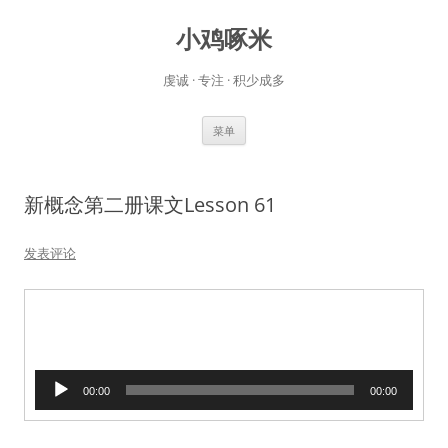
小鸡啄米
虔诚 · 专注 · 积少成多
跳
菜单
至
正
文
新概念第二册课文Lesson 61
发表评论
音
00:00
00:00
频
播
放