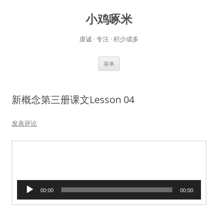
小鸡啄米
虔诚 · 专注 · 积少成多
跳
菜单
至
正
文
新概念第三册课文Lesson 04
发表评论
音
00:00
00:00
频
播
放