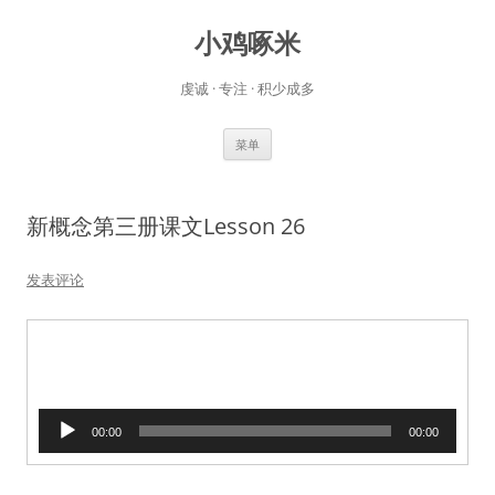
小鸡啄米
虔诚 · 专注 · 积少成多
跳
菜单
至
正
文
新概念第三册课文Lesson 26
发表评论
音
00:00
00:00
频
播
放