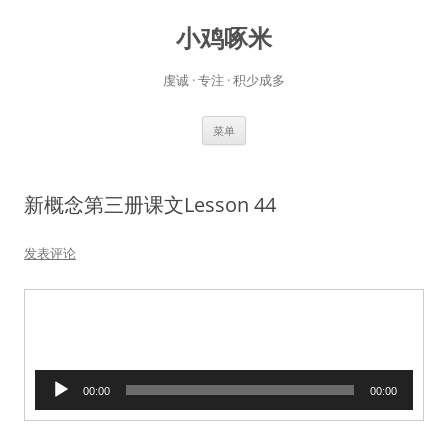
小鸡啄米
虔诚 · 专注 · 积少成多
跳
菜单
至
正
文
新概念第三册课文Lesson 44
发表评论
音
00:00
00:00
频
播
放