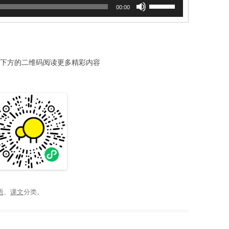
使
00:00
用
上
/
下
箭
方的二维码阅读更多精彩内容
头
键
来
增
高
或
降
低
音
量。
语
、
课文
分类。