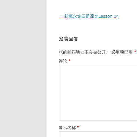
文
←
新概念第四册课文Lesson 04
章
导
发表回复
航
您的邮箱地址不会被公开。
必填项已用
*
评论
*
显示名称
*