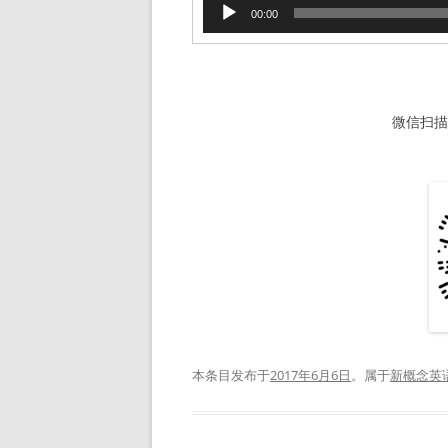
音
00:00
频
播
放
器
微信扫描下
本条目发布于
2017年6月6日
。属于
新概念英