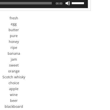
使
00:00
用
上
/
fresh
下
egg
箭
butter
头
pure
键
honey
来
增
ripe
高
banana
或
jam
降
sweet
低
orange
音
Scotch whisky
量。
choice
apple
wine
beer
blackboard