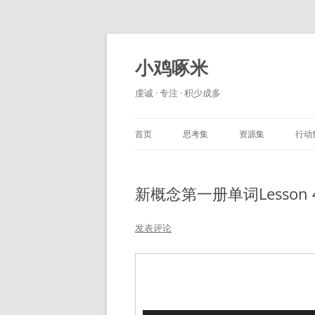
小鸡啄米
虔诚 · 专注 · 积少成多
首页
思考集
资源集
行动
新概念第一册单词Lesson 
发表评论