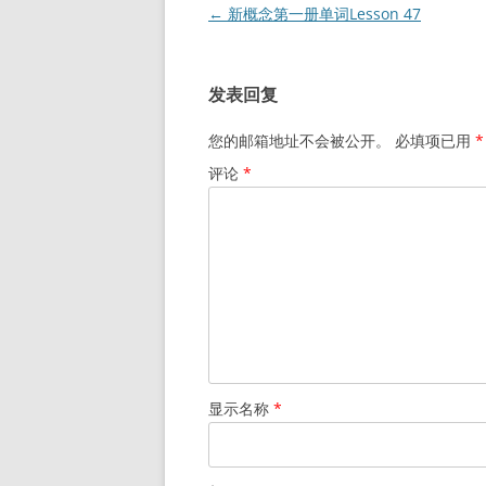
文
←
新概念第一册单词Lesson 47
章
导
发表回复
航
您的邮箱地址不会被公开。
必填项已用
*
评论
*
显示名称
*