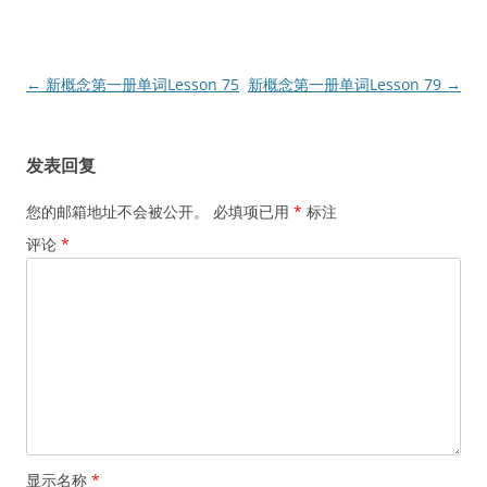
文
←
新概念第一册单词Lesson 75
新概念第一册单词Lesson 79
→
章
导
发表回复
航
您的邮箱地址不会被公开。
必填项已用
*
标注
评论
*
显示名称
*