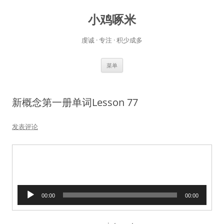
小鸡啄米
虔诚 · 专注 · 积少成多
跳
菜单
至
正
文
新概念第一册单词Lesson 77
发表评论
音
00:00
00:00
频
播
放