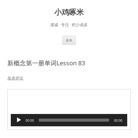
小鸡啄米
虔诚 · 专注 · 积少成多
跳
菜单
至
正
文
新概念第一册单词Lesson 83
发表评论
音
00:00
00:00
频
播
放