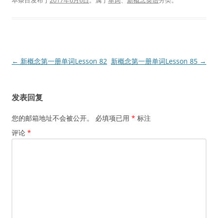
本条目发布于
2017年6月6日
。属于
单词
、
新概念英语
分类。
文
←
新概念第一册单词Lesson 82
新概念第一册单词Lesson 85
→
章
导
发表回复
航
您的邮箱地址不会被公开。
必填项已用
*
标注
评论
*