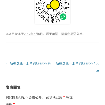
本条目发布于
2017年6月6日
。属于
单词
、
新概念英语
分类。
文
←
新概念第一册单词Lesson 97
新概念第一册单词Lesson 100
章
→
导
航
发表回复
您的邮箱地址不会被公开。
必填项已用
*
标注
评论
*