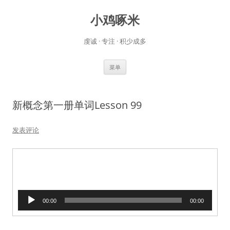
小鸡啄米
虔诚 · 专注 · 积少成多
跳
菜单
至
正
文
新概念第一册单词Lesson 99
发表评论
音
00:00
00:00
频
播
放