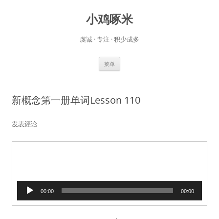
小鸡啄米
虔诚 · 专注 · 积少成多
跳
菜单
至
正
文
新概念第一册单词Lesson 110
发表评论
音
00:00
00:00
频
播
放