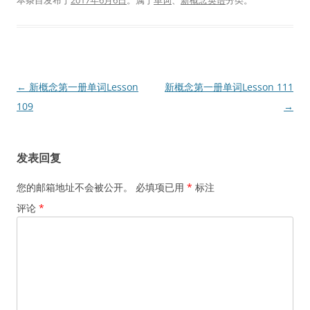
本条目发布于
2017年6月6日
。属于
单词
、
新概念英语
分类。
文
←
新概念第一册单词Lesson
新概念第一册单词Lesson 111
章
109
→
导
航
发表回复
您的邮箱地址不会被公开。
必填项已用
*
标注
评论
*