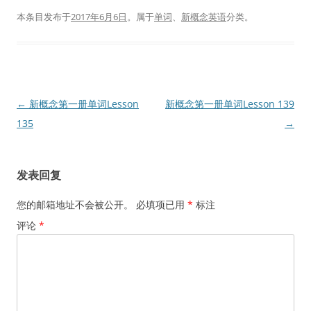
本条目发布于
2017年6月6日
。属于
单词
、
新概念英语
分类。
文
←
新概念第一册单词Lesson
新概念第一册单词Lesson 139
章
135
→
导
航
发表回复
您的邮箱地址不会被公开。
必填项已用
*
标注
评论
*