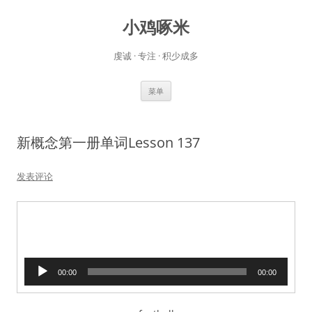
小鸡啄米
虔诚 · 专注 · 积少成多
跳
菜单
至
正
文
新概念第一册单词Lesson 137
发表评论
音
00:00
00:00
频
播
放