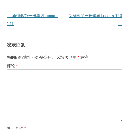
文
←
新概念第一册单词Lesson
新概念第一册单词Lesson 143
章
141
→
导
航
发表回复
您的邮箱地址不会被公开。
必填项已用
*
标注
评论
*
显示名称
*