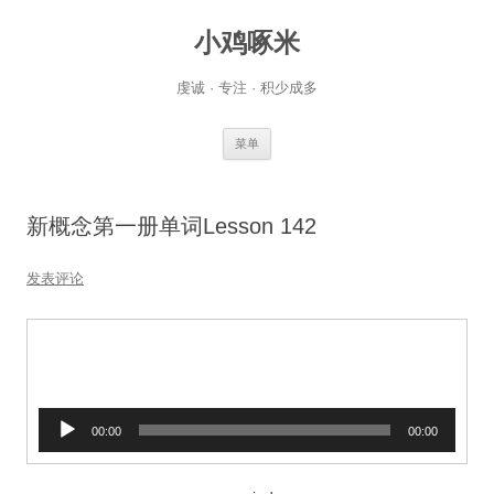
小鸡啄米
虔诚 · 专注 · 积少成多
跳
菜单
至
正
文
新概念第一册单词Lesson 142
发表评论
音
00:00
00:00
频
播
放