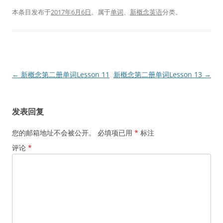
本条目发布于
2017年6月6日
。属于
单词
、
新概念英语
分类。
文
←
新概念第二册单词Lesson 11
新概念第二册单词Lesson 13
→
章
导
发表回复
航
您的邮箱地址不会被公开。
必填项已用
*
标注
评论
*