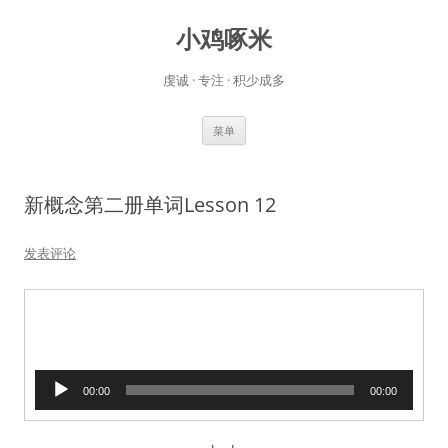
小鸡啄米
虔诚 · 专注 · 积少成多
跳
菜单
至
正
文
新概念第二册单词Lesson 12
发表评论
音
00:00
00:00
频
播
放