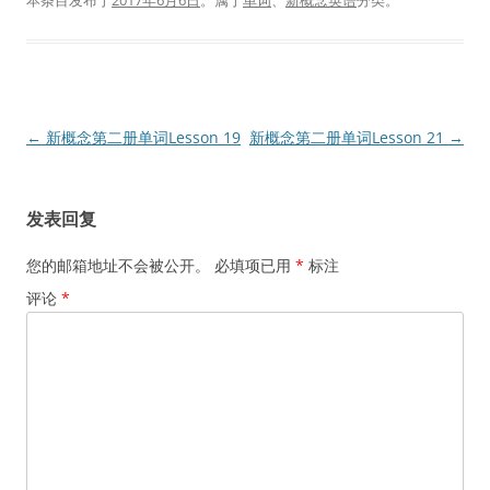
本条目发布于
2017年6月6日
。属于
单词
、
新概念英语
分类。
文
←
新概念第二册单词Lesson 19
新概念第二册单词Lesson 21
→
章
导
发表回复
航
您的邮箱地址不会被公开。
必填项已用
*
标注
评论
*