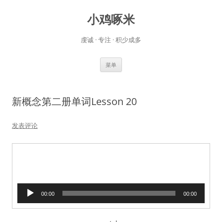
小鸡啄米
虔诚 · 专注 · 积少成多
跳
菜单
至
正
文
新概念第二册单词Lesson 20
发表评论
音
00:00
00:00
频
播
放