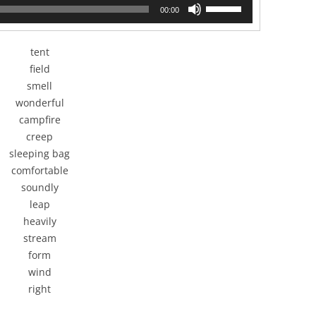
使
00:00
用
上
/
tent
下
field
箭
smell
头
wonderful
键
campfire
来
增
creep
高
sleeping bag
或
comfortable
降
soundly
低
leap
音
heavily
量。
stream
form
wind
right