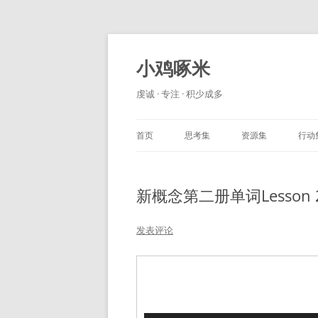
小鸡啄米
虔诚 · 专注 · 积少成多
首页
思考集
资源集
行动
新概念第二册单词Lesson 
发表评论