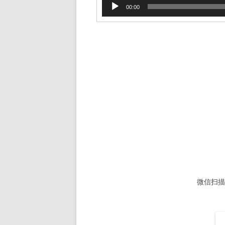
音
00:00
频
播
放
器
微信扫描下