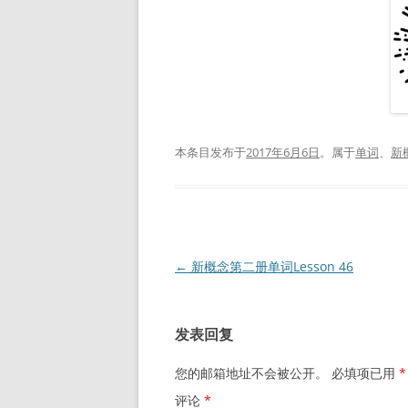
本条目发布于
2017年6月6日
。属于
单词
、
新
文
←
新概念第二册单词Lesson 46
章
导
发表回复
航
您的邮箱地址不会被公开。
必填项已用
*
评论
*