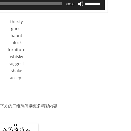
使
00:00
用
上
/
thirsty
下
ghost
箭
haunt
头
block
键
furniture
来
增
whisky
高
suggest
或
shake
降
accept
低
音
量。
方的二维码阅读更多精彩内容