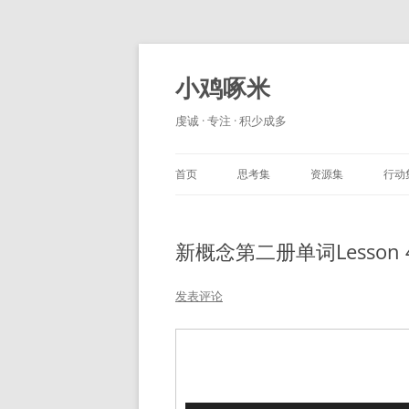
小鸡啄米
虔诚 · 专注 · 积少成多
首页
思考集
资源集
行动
新概念第二册单词Lesson 
发表评论