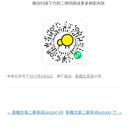
微信扫描下方的二维码阅读更多精彩内容
本条目发布于
2017年6月6日
。属于
单词
、
新概念英语
分类。
文
←
新概念第二册单词Lesson 69
新概念第二册单词Lesson 71
→
章
导