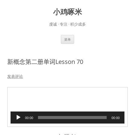
小鸡啄米
虔诚 · 专注 · 积少成多
跳
菜单
至
正
文
新概念第二册单词Lesson 70
发表评论
音
00:00
00:00
频
播
放