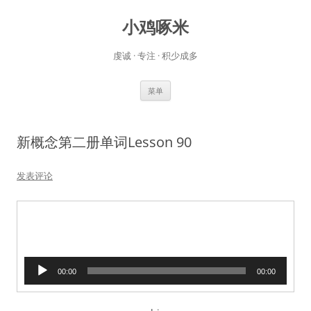
小鸡啄米
虔诚 · 专注 · 积少成多
跳
菜单
至
正
文
新概念第二册单词Lesson 90
发表评论
音
00:00
00:00
频
播
放