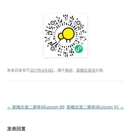
本条目发布于
2017年6月6日
。属于
单词
、
新概念英语
分类。
文
←
新概念第二册单词Lesson 89
新概念第二册单词Lesson 91
→
章
导
发表回复