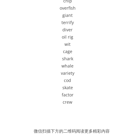
chip
器
overfish
giant
terrify
diver
oil rig
wit
cage
shark
whale
variety
cod
skate
factor
crew
微信扫描下方的二维码阅读更多精彩内容