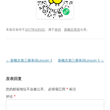
本条目发布于
2017年6月6日
。属于
单词
、
新概念英语
分类。
文
←
新概念第三册单词Lesson 3
新概念第三册单词Lesson 5
→
章
导
发表回复
航
您的邮箱地址不会被公开。
必填项已用
*
标注
评论
*