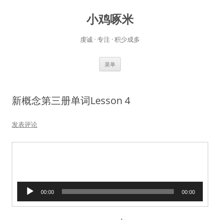
小鸡啄米
虔诚 · 专注 · 积少成多
跳
菜单
至
正
文
新概念第三册单词Lesson 4
发表评论
音
00:00
00:00
频
播
放