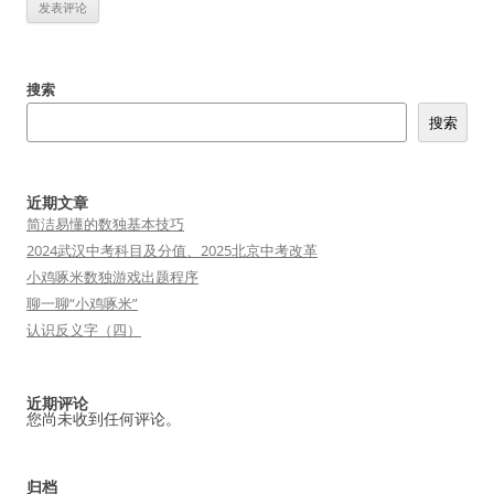
搜索
搜索
近期文章
简洁易懂的数独基本技巧
2024武汉中考科目及分值、2025北京中考改革
小鸡啄米数独游戏出题程序
聊一聊“小鸡啄米”
认识反义字（四）
近期评论
您尚未收到任何评论。
归档