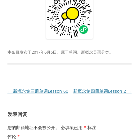
本条目发布于
2017年6月6日
。属于
单词
、
新概念英语
分类。
文
←
新概念第三册单词Lesson 60
新概念第四册单词Lesson 2
→
章
导
发表回复
航
您的邮箱地址不会被公开。
必填项已用
*
标注
评论
*