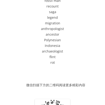
fossil man
器
recount
saga
legend
migration
anthropologist
ancestor
Polynesian
Indonesia
archaeologist
flint
rot
微信扫描下方的二维码阅读更多精彩内容