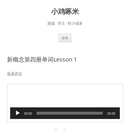
小鸡啄米
虔诚 · 专注 · 积少成多
跳
菜单
至
正
文
新概念第四册单词Lesson 1
发表评论
音
00:00
00:00
频
播
放