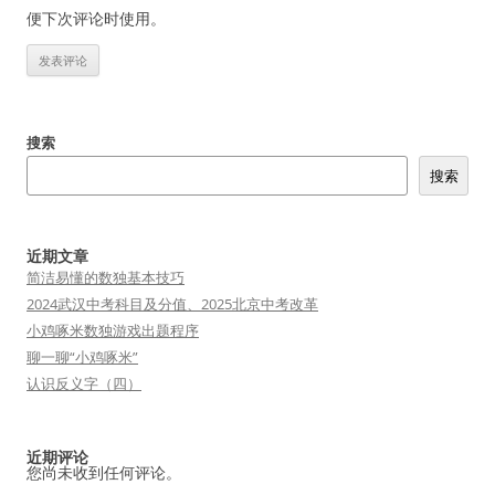
便下次评论时使用。
搜索
搜索
近期文章
简洁易懂的数独基本技巧
2024武汉中考科目及分值、2025北京中考改革
小鸡啄米数独游戏出题程序
聊一聊“小鸡啄米”
认识反义字（四）
近期评论
您尚未收到任何评论。