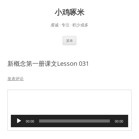
小鸡啄米
虔诚 · 专注 · 积少成多
跳
菜单
至
正
文
新概念第一册课文Lesson 031
发表评论
音
00:00
00:00
频
播
放