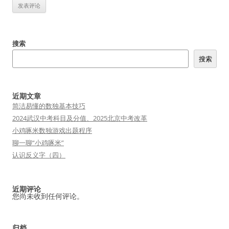
搜索
搜索
近期文章
简洁易懂的数独基本技巧
2024武汉中考科目及分值、2025北京中考改革
小鸡啄米数独游戏出题程序
聊一聊“小鸡啄米”
认识反义字（四）
近期评论
您尚未收到任何评论。
归档