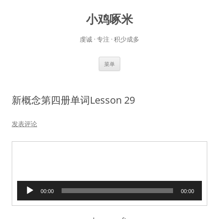
小鸡啄米
虔诚 · 专注 · 积少成多
跳
菜单
至
正
文
新概念第四册单词Lesson 29
发表评论
音
00:00
00:00
频
播
放