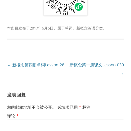
本条目发布于
2017年6月6日
。属于
单词
、
新概念英语
分类。
文
←
新概念第四册单词Lesson 28
新概念第一册课文Lesson 039
章
→
导
航
发表回复
您的邮箱地址不会被公开。
必填项已用
*
标注
评论
*