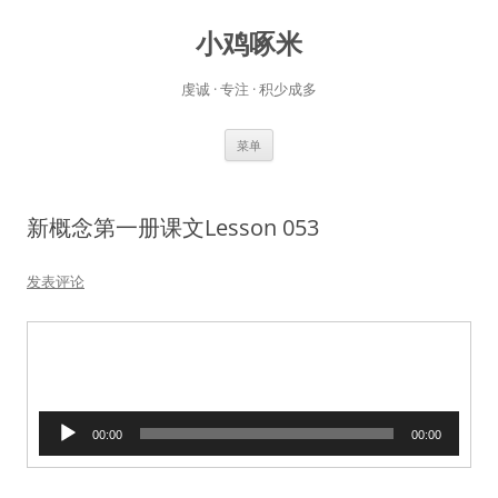
小鸡啄米
虔诚 · 专注 · 积少成多
跳
菜单
至
正
文
新概念第一册课文Lesson 053
发表评论
音
00:00
00:00
频
播
放