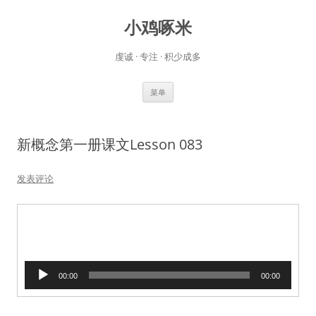
小鸡啄米
虔诚 · 专注 · 积少成多
跳
菜单
至
正
文
新概念第一册课文Lesson 083
发表评论
音
00:00
00:00
频
播
放