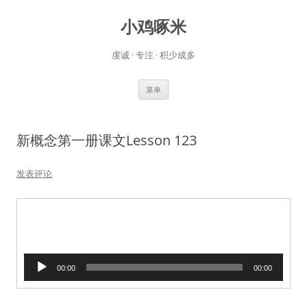
小鸡啄米
虔诚 · 专注 · 积少成多
跳
菜单
至
正
文
新概念第一册课文Lesson 123
发表评论
音
00:00
00:00
频
播
放